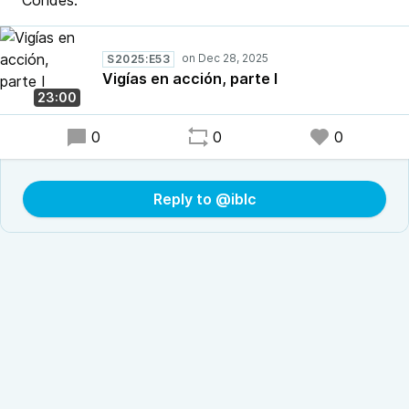
Condes.
S2025:E53
Vigías en acción, parte I
23:00
0
0
0
Reply to @iblc