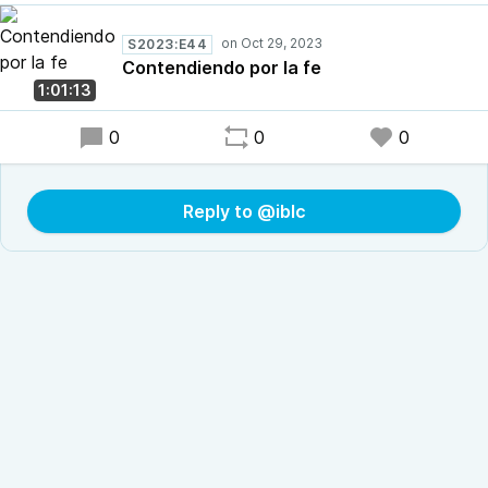
S2023:E44
Contendiendo por la fe
1:01:13
0
0
0
Reply to @iblc